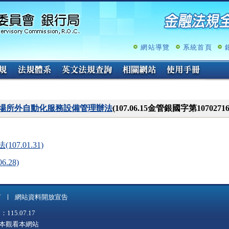
跳
至
主
要
內
網站導覽
系統首頁
容
場所外自動化服務設備管理辦法
(107.06.15金管銀國字第107027
07.01.31)
6.28)
言
網站資料開放宣告
5.07.17
上版本觀看本網站