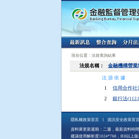
:::
:::
現在位置：法規查詢結果
法規名稱：
金融機構營業
法 源 依 據
1
信用合作社法(1
2
銀行法(112.0
隱私權政策宣言
資訊安全政策宣
資料庫更新週期：二週，最新資料時間：11
建議使用解析度1024*768，IE8以