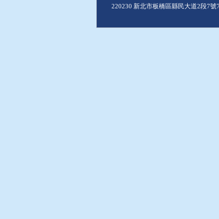
220230 新北市板橋區縣民大道2段7號7樓