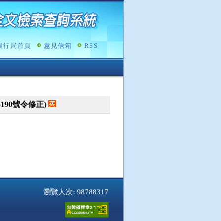
銀行局首頁
意見信箱
RSS
16190號令修正)
瀏覽人次: 98788317