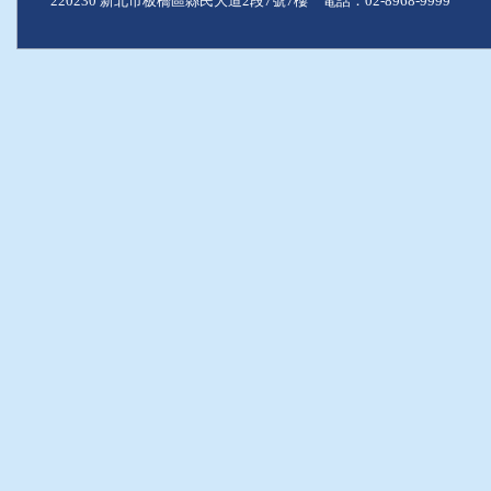
220230 新北市板橋區縣民大道2段7號7樓 電話：02-8968-9999