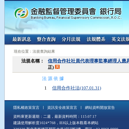
:::
:::
現在位置：法規查詢結果
法規名稱：
信用合作社社員代表理事監事經理人應
正)
法 源 依 據
1
信用合作社法(107.01.31)
隱私權政策宣言
資訊安全政策宣言
網站資料開放宣告
資料庫更新週期：二週，最新資料時間：115.07.17
建議使用解析度1024*768，IE8以上版本觀看本網站