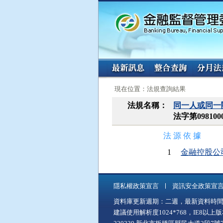
:::
:::
現在位置：法規查詢結果
法規名稱：
同一人或同一
法字第098100
法 源 依 據
1
金融控股公司法(
隱私權政策宣言
資訊安全政策宣
資料庫更新週期：二週，最新資料時間：11
建議使用解析度1024*768，IE8以