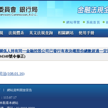
跳
至
主
要
內
網站導覽
系統首頁
容
關係人持有同一金融控股公司已發行有表決權股份總數超過一定
04340號令修正)
108.01.16)
言
網站資料開放宣告
5.07.17
上版本觀看本網站