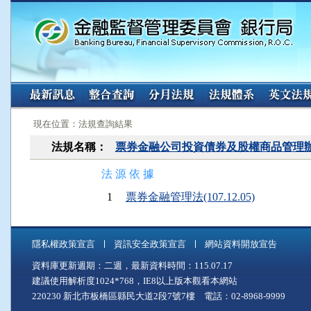
:::
:::
現在位置：法規查詢結果
法規名稱：
票券金融公司投資債券及股權商品管理
法 源 依 據
1
票券金融管理法(107.12.05)
隱私權政策宣言
資訊安全政策宣言
網站資料開放宣告
資料庫更新週期：二週，最新資料時間：115.07.17
建議使用解析度1024*768，IE8以上版本觀看本網站
220230 新北市板橋區縣民大道2段7號7樓 電話：02-8968-9999