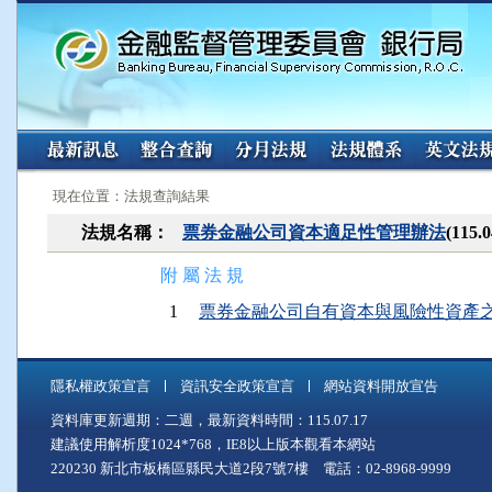
:::
:::
現在位置：法規查詢結果
法規名稱：
票券金融公司資本適足性管理辦法
(115
附 屬 法 規
1
票券金融公司自有資本與風險性資產之計算方
隱私權政策宣言
資訊安全政策宣言
網站資料開放宣告
資料庫更新週期：二週，最新資料時間：115.07.17
建議使用解析度1024*768，IE8以上版本觀看本網站
220230 新北市板橋區縣民大道2段7號7樓 電話：02-8968-9999