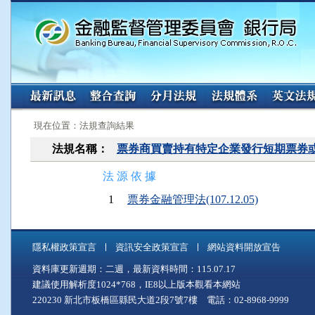
:::
:::
現在位置：法規查詢結果
法規名稱：
票券商買賣持有特定企業發行短期票券
法 源 依 據
1
票券金融管理法(107.12.05)
隱私權政策宣言
資訊安全政策宣言
網站資料開放宣告
資料庫更新週期：二週，最新資料時間：115.07.17
建議使用解析度1024*768，IE8以上版本觀看本網站
220230 新北市板橋區縣民大道2段7號7樓 電話：02-8968-9999