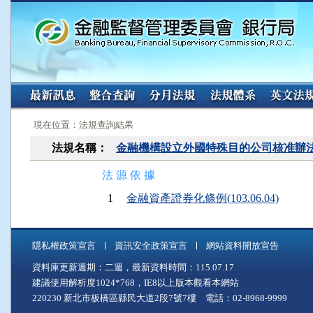
:::
:::
現在位置：法規查詢結果
法規名稱：
金融機構設立外國特殊目的公司核准辦
法 源 依 據
1
金融資產證券化條例(103.06.04)
隱私權政策宣言
資訊安全政策宣言
網站資料開放宣告
資料庫更新週期：二週，最新資料時間：115.07.17
建議使用解析度1024*768，IE8以上版本觀看本網站
220230 新北市板橋區縣民大道2段7號7樓 電話：02-8968-9999