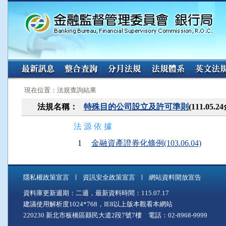
:::
:::
現在位置：法規查詢結果
法規名稱：
特殊目的公司設立及許可準則
(111.05
法 源 依 據
1
金融資產證券化條例(103.06.04)
隱私權政策宣言
資訊安全政策宣言
網站資料開放宣告
資料庫更新週期：二週，最新資料時間：115.07.17
建議使用解析度1024*768，IE8以上版本觀看本網站
220230 新北市板橋區縣民大道2段7號7樓 電話：02-8968-9999