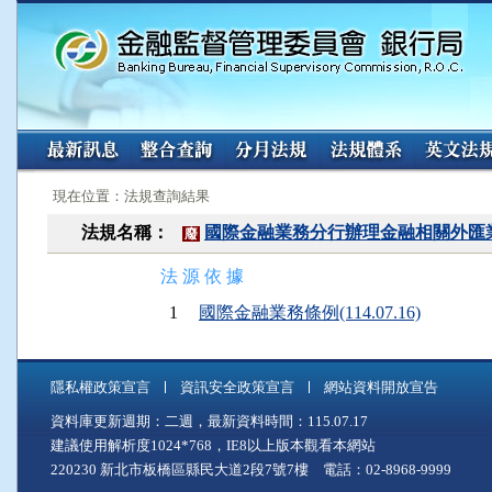
:::
:::
現在位置：法規查詢結果
法規名稱：
國際金融業務分行辦理金融相關外匯
廢
法 源 依 據
1
國際金融業務條例(114.07.16)
隱私權政策宣言
資訊安全政策宣言
網站資料開放宣告
資料庫更新週期：二週，最新資料時間：115.07.17
建議使用解析度1024*768，IE8以上版本觀看本網站
220230 新北市板橋區縣民大道2段7號7樓 電話：02-8968-9999