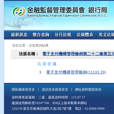
:::
:::
現在位置：法規查詢結果
法規名稱：
電子支付機構管理條例第二十二條第五
法 源 依 據
1
電子支付機構管理條例(112.01.19)
隱私權政策宣言
資訊安全政策宣言
網站資料開放宣告
資料庫更新週期：二週，最新資料時間：115.07.17
建議使用解析度1024*768，IE8以上版本觀看本網站
220230 新北市板橋區縣民大道2段7號7樓 電話：02-8968-9999