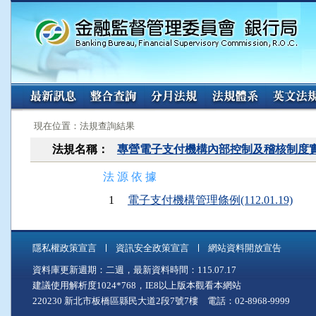
:::
:::
現在位置：法規查詢結果
法規名稱：
專營電子支付機構內部控制及稽核制度
法 源 依 據
1
電子支付機構管理條例(112.01.19)
隱私權政策宣言
資訊安全政策宣言
網站資料開放宣告
資料庫更新週期：二週，最新資料時間：115.07.17
建議使用解析度1024*768，IE8以上版本觀看本網站
220230 新北市板橋區縣民大道2段7號7樓 電話：02-8968-9999