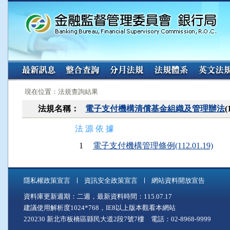
:::
:::
現在位置：法規查詢結果
法規名稱：
電子支付機構清償基金組織及管理辦法
法 源 依 據
1
電子支付機構管理條例(112.01.19)
隱私權政策宣言
資訊安全政策宣言
網站資料開放宣告
資料庫更新週期：二週，最新資料時間：115.07.17
建議使用解析度1024*768，IE8以上版本觀看本網站
220230 新北市板橋區縣民大道2段7號7樓 電話：02-8968-9999