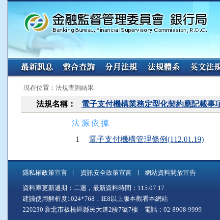
:::
:::
現在位置：法規查詢結果
法規名稱：
電子支付機構業務定型化契約應記載事
法 源 依 據
1
電子支付機構管理條例(112.01.19)
隱私權政策宣言
資訊安全政策宣言
網站資料開放宣告
資料庫更新週期：二週，最新資料時間：115.07.17
建議使用解析度1024*768，IE8以上版本觀看本網站
220230 新北市板橋區縣民大道2段7號7樓 電話：02-8968-9999