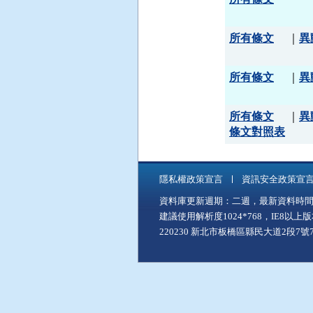
所有條文
｜
異
所有條文
｜
異
所有條文
｜
異
條文對照表
隱私權政策宣言
資訊安全政策宣
資料庫更新週期：二週，最新資料時間：11
建議使用解析度1024*768，IE8以
220230 新北市板橋區縣民大道2段7號7樓