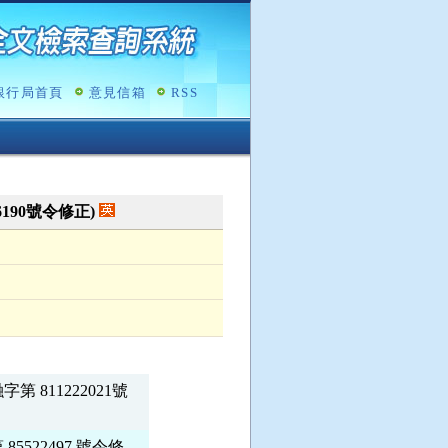
銀行局首頁
意見信箱
RSS
16190號令修正)
811222021號

22497 號令修
