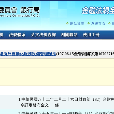
跳
至
主
要
內
網站導覽
系統首頁
容
場所外自動化服務設備管理辦法
(107.06.15金管銀國字第107027
1.中華民國八十二年二月二十六日財政部（82）台財融字第 
2.中華民國八十五年十月一日財政部（85）台財融字第 855