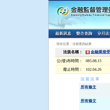
:::
:::
現在位置：法規查詢結果
法規名稱：
金融業接
廢
公(發)布時間：
085.08.15
廢止時間：
102.04.26
法 規 沿 革
所有條文
所有條文