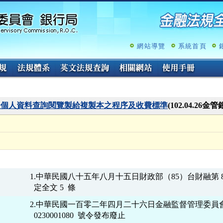
跳
至
主
要
內
網站導覽
系統首頁
容
受個人資料查詢閱覽製給複製本之程序及收費標準
(102.04.26金
1.中華民國八十五年八月十五日財政部（85）台財融第 8553
2.中華民國一百零二年四月二十六日金融監督管理委員會
  0230001080  號令發布廢止