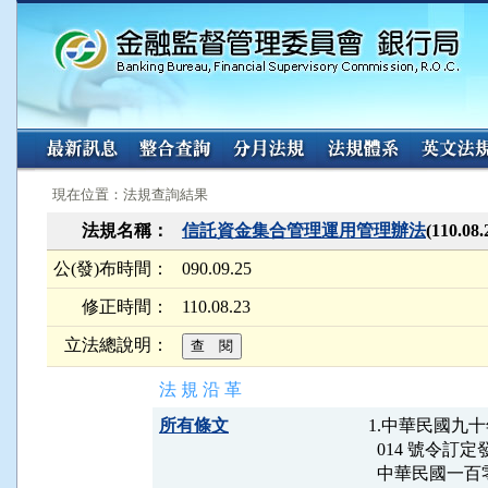
:::
:::
現在位置：法規查詢結果
法規名稱：
信託資金集合管理運用管理辦法
(110.
公(發)布時間：
090.09.25
修正時間：
110.08.23
立法總說明：
法 規 沿 革
所有條文
1.中華民國九十
  014 號令訂
  中華民國一百