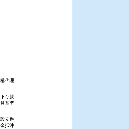
構代理

下存款

算基準

設立過

金抵沖
