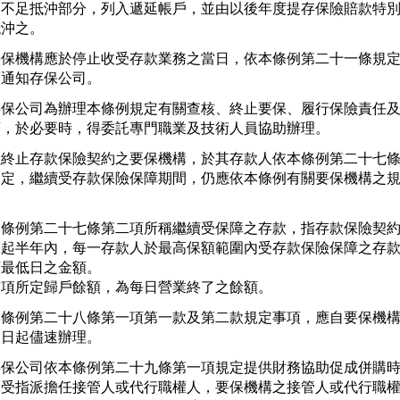
，不足抵沖部分，列入遞延帳戶，並由以後年度提存保險賠款特別
抵沖之。
要保機構應於停止收受存款業務之當日，依本條例第二十一條規定
面通知存保公司。
存保公司為辦理本條例規定有關查核、終止要保、履行保險責任及
項，於必要時，得委託專門職業及技術人員協助辦理。
經終止存款保險契約之要保機構，於其存款人依本條例第二十七條
規定，繼續受存款保險保障期間，仍應依本條例有關要保機構之規
。
本條例第二十七條第二項所稱繼續受保障之存款，指存款保險契約
日起半年內，每一存款人於最高保額範圍內受存款保險保障之存款
最低日之金額。

前項所定歸戶餘額，為每日營業終了之餘額。
本條例第二十八條第一項第一款及第二款規定事項，應自要保機構
次日起儘速辦理。
存保公司依本條例第二十九條第一項規定提供財務協助促成併購時
未受指派擔任接管人或代行職權人，要保機構之接管人或代行職權