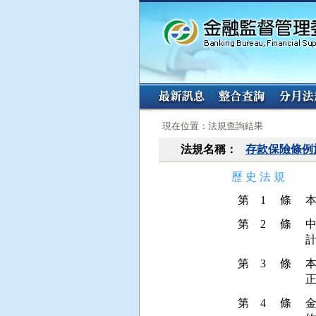
:::
:::
現在位置：法規查詢結果
法規名稱：
存款保險條例
歷 史 法 規
第 1 條
第 2 條
第 3 條
第 4 條