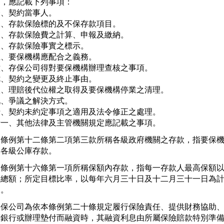
，應記載下列事項：

、契約當事人。

二、存款保險標的及不保存款項目。

三、存款保險費之計算、申報及繳納。

、存款保險事實之標示。

、要保機構應配合之義務。

六、存保公司得對要保機構辦理查核之事項。

、契約之變更及終止事由。

八、理賠後代位權之取得及要保機構停業之清理。

、爭議之解決方式。

十、契約未約定事項之適用及法令修正之處理。

十一、其他法律及主管機關規定應記載之事項。
本條例第十二條第二項第三款所稱各級政府機關之存款，指要保機
之各級公庫存款。
本條例第十六條第一項所稱保額內存款，指每一存款人最高保額以
之總額；所定目標比率，以每年六月三十日及十二月三十一日為計
日。
存保公司為依本條例第二十條規定履行保險責任、提供財務協助、
渡銀行或辦理墊付而融資時，其融資利息由所屬保險賠款特別準備