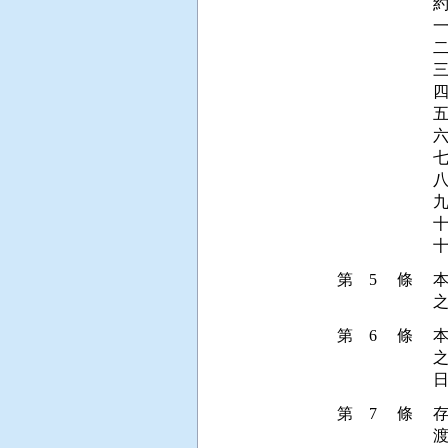
約
一
四
五
七
九
第 5 條
第 6 條
第 7 條