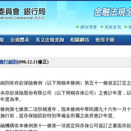
跳
至
主
要
內
網站導覽
系統首頁
容
施行細則
(096.12.11修正)
本細則依存款保險條例（以下簡稱本條例）第五十一條規定訂定
中央存款保險股份有限公司（以下簡稱存保公司）之會計年度，以
計年度為準。
本條例第七條第二項所稱逐年，指本條例中華民國九十六年一月十
正施行前，提存保險賠款特別準備金所屬之政府會計年度。
金融機構依本條例第十一條第一項規定與存保公司簽訂之書面存款