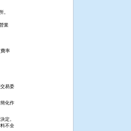
所。

營業

費率

交易委

簡化作

決定。

料不全
