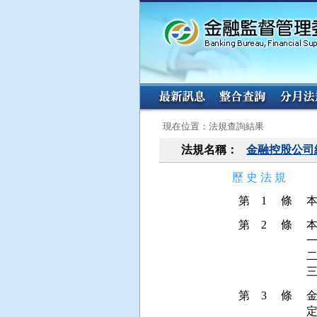
:::
:::
現在位置：法規查詢結果
法規名稱：
金融控股公司
歷 史 法 規
第 1 條
第 2 條
本
一
二
第 3 條