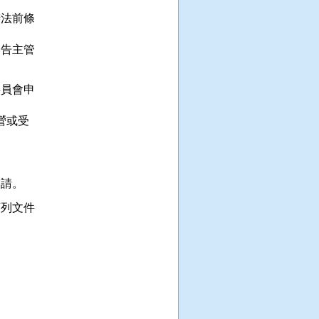
法前條

告主管

員會申

或受



列文件
