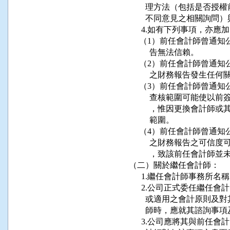
        理方法（包括是
        不同意見之相關詢
      4.如有下列事項，亦應
     （1）前任會計師曾
          告無法信賴。

     （2）前任會計師曾
          之財務報告發生任何
     （3）前任會計師曾
          查核範圍可
          ，惟因更換
          範圍。

     （4）前任會計師曾
          之財務報告
          ，致該前任會計
（二）關於繼任會計師：

      1.繼任會計師事務
      2.公司正式委任繼
        或適用之會計原
        師時，應就其諮詢
      3.公司應將其與前