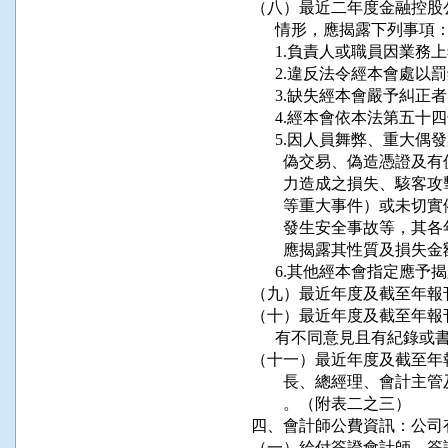
（八）最近二年度金融控股
      情形，應揭露下列事項：
      1.負責人或職員因業
      2.違反法令經本會處以
      3.缺失經本會嚴予糾正者
      4.經本會依本法第
      5.因人員舞弊、重
        偽交易、偽造憑
        力造成之損失、
        等重大事件）或
        發生安全事故等
        應揭露其性質及損失金
      6.其他經本會指定應予
（九）最近年度及截至年報
（十）最近年度及截至年報
      有不同意見且有紀錄
（十一）最近年度及截至年
        長、總經理、會
        。（附表二之三）

四、會計師公費資訊：公司
（一）給付簽證會計師、簽