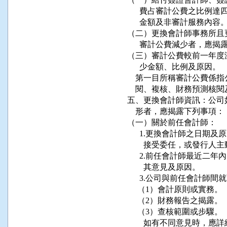
      費占審計公費之比
      金額及非審計服務內容
（二）更換會計師事務所且
      審計公費減少者，
（三）審計公費較前一年度
      少金額、比例及原因。

    第一目所稱審計公費
    閱、複核、財務預測核
五、更換會計師資訊：公司
    形者，應揭露下列事項
（一）關於前任會計師：

      1.更換會計師之日
        接受委任，或發
      2.前任會計師最近
        其意見及原因。

      3.公司與前任會計
     （1）會計原則或實務。

     （2）財務報告之揭露。

     （3）查核範圍或步驟。

        如有不同意見時