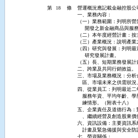
第 18 條
營運概況應記載金融控股公
一、業務內容：

（一）業務範圍：列明所營
      開發之新金融商品與服務
（二）本年度經營計畫：按
（三）產業概況：說明產業
（四）研究與發展：列明最
      研究發展計畫。

（五）長、短期業務發展計畫
二、跨業及共同行銷效益。

三、市場及業務概況：分析
    區、市場未來之供需
四、從業員工：列明最近二
    服務年資、平均年齡
    練情形。（附表十八）

五、企業責任及道德行為：
    、繼續經營及創造股東價
六、資訊設備：主要資訊系
    計畫及緊急備援與安全防
七、勞資關係：
