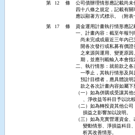
第 12 條
公司債辦理情形應記載尚未
四十八條之規定，記載有關
應以顯著方式標示。（附表
第 17 條
資金運用計畫執行情形應記
一、計畫內容：截至年報刊
    尚未完成或最近三年
    開各次發行或私募有
    之來源與運用、變更
    期，並應刊載輸入本會
二、執行情形：就前款之各
    一季止，其執行情形
    預計目標者，應具體
    款之各次計畫內容如屬
（一）如為併購或受讓其他
      、淨收益等科目予以比
（二）如為轉投資其他公司
      損益之影響加以說明。

（三）如為充實營運資金、
      變動情形、淨損益
      析其改善情形。