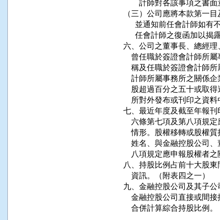
        計師對各該事項之
（三）公司應將本款第一目
      並通知前任會計師
      任會計師之復函加以揭露
六、公司之董事長、總經理
    曾任職於簽證會計師
    稱及任職於簽證會計
    計師所屬事務所之關
    股超過百分之五十或
    所對外發布或刊印之資
七、最近年度及截至年報刊
    六條第七項及第八項
    情形。股權移轉或股
    姓名、與金融控股公
    八項規定應申報股權者
八、持股比例占前十大股東
    資訊。（附表四之一）

九、金融控股公司及其子公
    金融控股公司直接或
    合併計算綜合持股比例