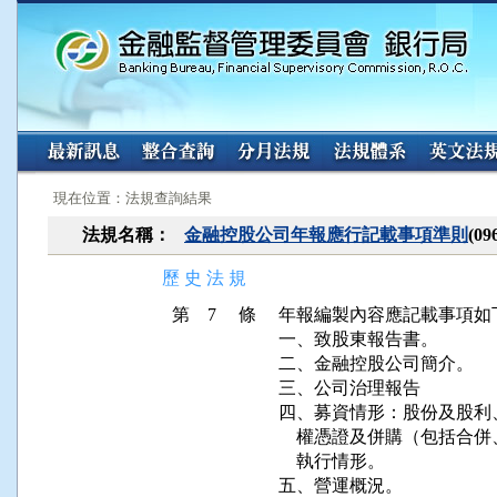
:::
:::
現在位置：法規查詢結果
法規名稱：
金融控股公司年報應行記載事項準則
(09
歷 史 法 規
第 7 條
年報編製內容應記載事項如下
一、致股東報告書。

二、金融控股公司簡介。

三、公司治理報告

四、募資情形：股份及股利
    權憑證及併購（包括
    執行情形。

五、營運概況。
