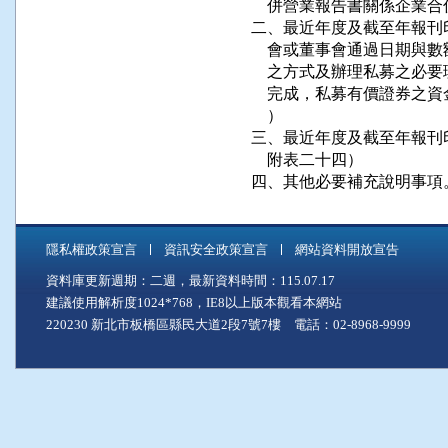
    併營業報告書關係企業
二、最近年度及截至年報刊
    會或董事會通過日期
    之方式及辦理私募之
    完成，私募有價證券
    ）

三、最近年度及截至年報刊
    附表二十四）

四、其他必要補充說明事項
隱私權政策宣言
資訊安全政策宣言
網站資料開放宣告
資料庫更新週期：二週，最新資料時間：115.07.17
建議使用解析度1024*768，IE8以上版本觀看本網站
220230 新北市板橋區縣民大道2段7號7樓 電話：02-8968-9999