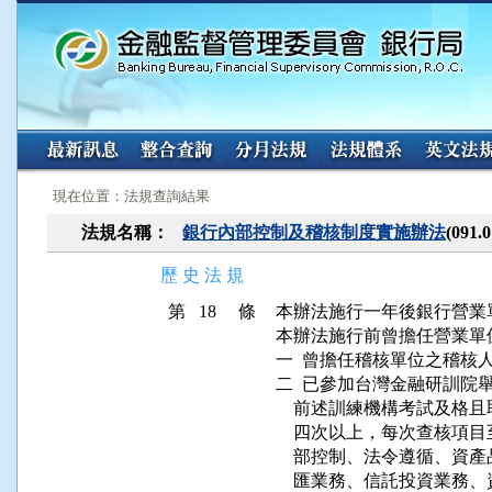
:::
:::
現在位置：法規查詢結果
法規名稱：
銀行內部控制及稽核制度實施辦法
(091.
歷 史 法 規
第 18 條
本辦法施行一年後銀行營業
本辦法施行前曾擔任營業單
一  曾擔任稽核單位之稽核
二  已參加台灣金融研訓院
    前述訓練機構考試及
    四次以上，每次查核
    部控制、法令遵循、
    匯業務、信託投資業