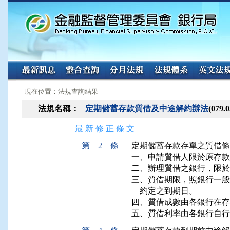
:::
:::
現在位置：法規查詢結果
法規名稱：
定期儲蓄存款質借及中途解約辦法
(079
最 新 修 正 條 文
第 2 條
定期儲蓄存款存單之質借條
一、申請質借人限於原存款
二、辦理質借之銀行，限於
三、質借期限，照銀行一般
    約定之到期日。

四、質借成數由各銀行在存