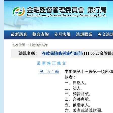
:::
:::
現在位置：法規查詢結果
法規名稱：
存款保險條例施行細則
(111.06.27金
最 新 修 正 條 文
第 5- 1 條
本條例第十三條第一項所稱
款者：

一、自然人。

二、法人。

三、獨資商號。

四、合夥商號。

五、被繼承人。

六、破產或清算財團。
