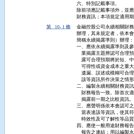
六、特別記載事項。

除前項應記載事項外，並應
財務資訊；本項規定適用期
第 10- 1 條
金融控股公司永續相關財務
辦理，其未規定者，依本會
簡稱永續揭露準則）辦理：

一、應依永續揭露準則及參
    業揭露主題辨認可合
    露可合理預期將於短
    可得性或資金成本之
    遺漏、誤述或模糊可
    該等資訊所作決策之情形
二、編製永續相關財務資訊
    財務報告一致。除首
    揭露前一期之比較資訊。

三、應聲明係依本會認可之
    當表達該等資訊，使
    時效性及可了解性等品質
四、應使一般用途財務報告
    報告之連結；用以編