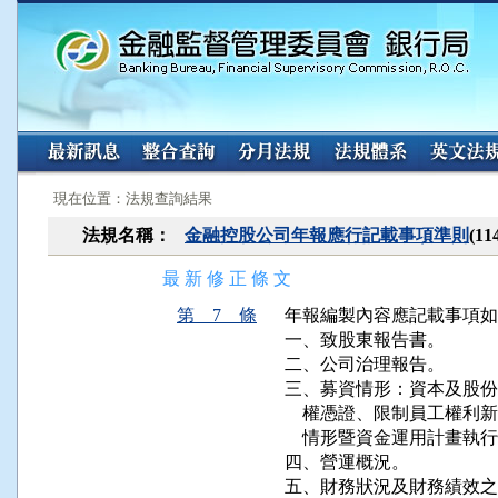
:::
:::
現在位置：法規查詢結果
法規名稱：
金融控股公司年報應行記載事項準則
(1
最 新 修 正 條 文
第 7 條
年報編製內容應記載事項如
一、致股東報告書。

二、公司治理報告。

三、募資情形：資本及股份
    權憑證、限制員工權
    情形暨資金運用計畫執行
四、營運概況。

五、財務狀況及財務績效之