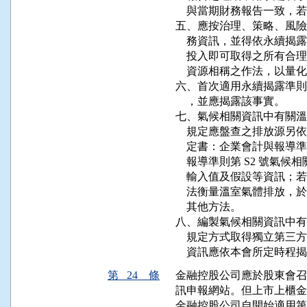
    與當期財務報告一致，
五、應按治理、策略、風險
    務資訊，並得依永續
    投入即可取得之所有
    資源相稱之作法，以量
六、首次適用永續揭露準則
    ，並應揭露該事實。

七、氣候相關資訊中有關溫
    規定應盤查之排放源
    定書：企業會計與報
    報導準則第 S2 號
    輸入值及假設等資訊
    法衡量溫室氣體排放
    其他方法。

八、編製氣候相關資訊中有
    規定方式取得獨立第
    資訊應依本會所定時程
第 24 條
金融控股公司應於股東會召
訊申報網站。但上市上櫃金
金融控股公司自開始適用第