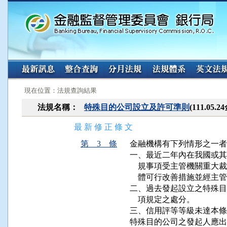
:::
:::
現在位置：法規查詢結果
法規名稱：
特殊目的公司設立及許可準則
(111.05
最 新 修 正 條 文
第 3 條
金融機構有下列情形之一者
一、最近二年內在我國或其
    規事項受主管機關重
    體可行改善措施並經主
二、過去發起設立之特殊目
    項規定之處分。

三、信用評等等級未達本條
特殊目的公司之發起人應出