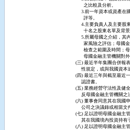
        之比較及分析。

      3.前一年資本或
        評等。

      4.主要負責人及
        十名之股東名單及背
      5.所屬母國之介
        家風險之評估
        檢查之範圍及
        母國金融主管機
 (三) 最近半年集團合併
      性規定，或與我國
 (四) 最近三年與截至最
      認證書。

 (五) 業務經營守法性及
      反母國金融主管機
 (六) 董事會同意其在我
      公司之決議錄或相當文
 (七) 足以證明母國金融
      其在我國境內投資持
 (八) 足以證明母國金融