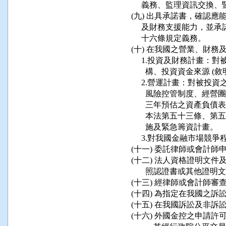
      義務、監理資訊交
 (九) 出具承諾書，確認
      及財務支援能力，
      十六條規定義務。

 (十) 在我國之營業、財
      1.投資及財務計
        構、投資資金來源
      2.營運計畫：對被
        風險控管制度、
        三年預估之資產負
        本法第五十三
        施及緊急籌資計畫。

      3.對我國金融市場
 (十一) 委託律師或會計
 (十二) 法人資格證明文
        照認證書或其他證明文
 (十三) 經律師或會計師審
 (十四) 為指定在我國之
 (十五) 在我國訴訟及非訴訟
 (十六) 外國金控之申請