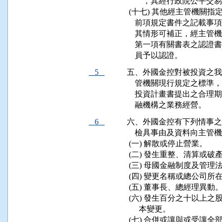
        ，其經行政院公
 (十七) 其他經主管機關指
    前項規定書件之記載
    其情形可補正，經主
    第一項有關書表之認
    員予以認證。
5
五、外國金控對被投資之我
    管機關現行規定之標
    投資計畫書提出之合
    融機構之業務經營。
6
六、外國金控有下列情事之
    檢具事由及資料向主管機
 (一) 解散或停止營業。

 (二) 發生重整、清算或破
 (三) 母國金融制度及管理
 (四) 變更名稱或總公司所在
 (五) 董事長、總經理異動。
 (六) 發生百分之十以上
      本變更。

 (七) 合併或讓與或受讓