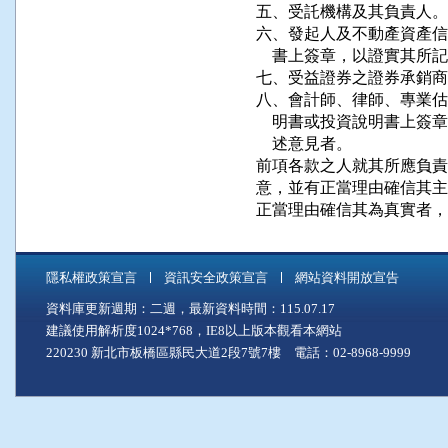
五、受託機構及其負責人。

六、發起人及不動產資產信
    書上簽章，以證實其所
七、受益證券之證券承銷商
八、會計師、律師、專業估
    明書或投資說明書上
    述意見者。

前項各款之人就其所應負責
意，並有正當理由確信其主
正當理由確信其為真實者，
隱私權政策宣言
資訊安全政策宣言
網站資料開放宣告
資料庫更新週期：二週，最新資料時間：115.07.17
建議使用解析度1024*768，IE8以上版本觀看本網站
220230 新北市板橋區縣民大道2段7號7樓 電話：02-8968-9999