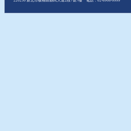
220230 新北市板橋區縣民大道2段7號7樓 電話：02-8968-9999