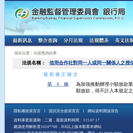
:::
:::
現在位置：法規查詢結果
法規名稱：
信用合作社對同一人或同一關係人之授
最 新 修 正 條 文
第 9 條
為加強推動辦理小額放款業
額放款，得不計入本規定之
隱私權政策宣言
資訊安全政策宣言
網站資料開放宣告
資料庫更新週期：二週，最新資料時間：115.07.17
建議使用解析度1024*768，IE8以上版本觀看本網站