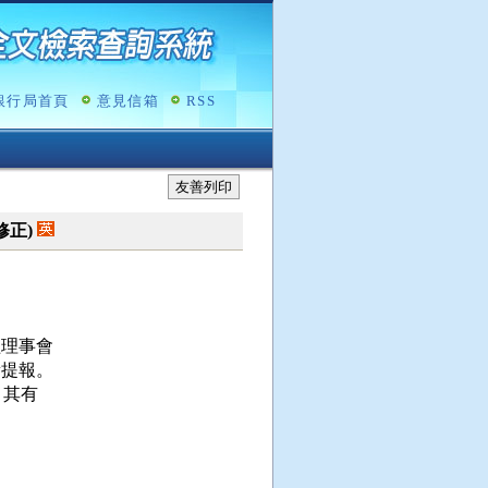
銀行局首頁
意見信箱
RSS
友善列印
令修正)
理事會

提報。

其有
