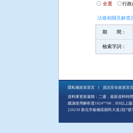
全選
行政函
法條相關見解查詢
期 間：
檢索字詞：
隱私權政策宣言
資訊安全政策宣
資料庫更新週期：二週，最新資料時間：11
建議使用解析度1024*768，IE8以
220230 新北市板橋區縣民大道2段7號7樓