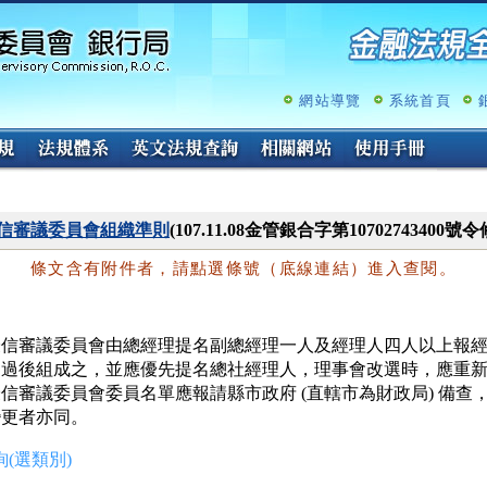
跳
至
主
要
內
網站導覽
系統首頁
容
信審議委員會組織準則
(107.11.08金管銀合字第10702743400號
條文含有附件者，請點選條號（底線連結）進入查閱。
授信審議委員會由總經理提名副總經理一人及經理人四人以上報經
通過後組成之，並應優先提名總社經理人，理事會改選時，應重新
信審議委員會委員名單應報請縣市政府 (直轄市為財政局) 備查，
變更者亦同。
(選類別)