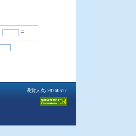
月
日
瀏覽人次: 98760617