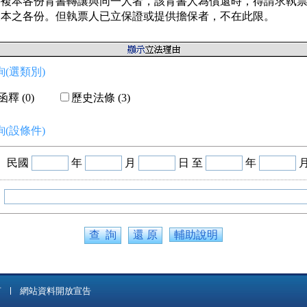
將複本各份背書轉讓與同一人者，該背書人為償還時，得請求執票
(選類別)
釋 (0)
歷史法條 (3)
(設條件)
民國
年
月
日 至
年
輔助說明
言
網站資料開放宣告