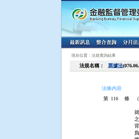
:::
:::
現在位置：法規查詢結果
法規名稱：
票據法
(076
法條內容
第 116 條
之
負