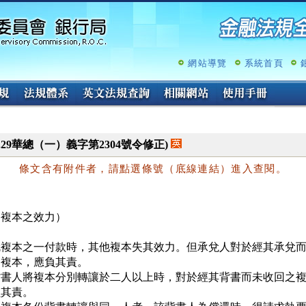
跳
至
主
要
內
網站導覽
系統首頁
容
.06.29華總（一）義字第2304號令修正)
條文含有附件者，請點選條號（底線連結）進入查閱。
（複本之效力）
就複本之一付款時，其他複本失其效力。但承兌人對於經其承兌而
複本，應負其責。

背書人將複本分別轉讓於二人以上時，對於經其背書而未收回之複
其責。
