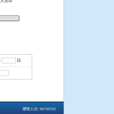
人交出

月
日
瀏覽人次: 98760592