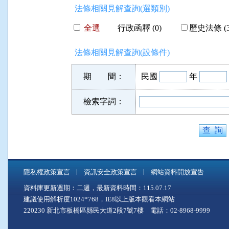
法條相關見解查詢(選類別)
全選
行政函釋 (0)
歷史法條 (3
法條相關見解查詢(設條件)
期 間：
民國
年
檢索字詞：
隱私權政策宣言
資訊安全政策宣言
網站資料開放宣告
資料庫更新週期：二週，最新資料時間：115.07.17
建議使用解析度1024*768，IE8以上版本觀看本網站
220230 新北市板橋區縣民大道2段7號7樓 電話：02-8968-9999