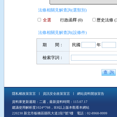
法條相關見解查詢(選類別)
全選
行政函釋 (0)
歷史法條 (3
法條相關見解查詢(設條件)
期 間：
民國
年
檢索字詞：
隱私權政策宣言
資訊安全政策宣言
網站資料開放宣告
資料庫更新週期：二週，最新資料時間：115.07.17
建議使用解析度1024*768，IE8以上版本觀看本網站
220230 新北市板橋區縣民大道2段7號7樓 電話：02-8968-9999