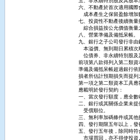
五、非永續特別股及其股本溢
六、不動產於首次適用國際
    成本產生之保留盈餘增加
七、投資性不動產後續衡量
    綜合損益按公允價值
八、營業準備及備抵呆帳。

九、銀行之子公司發行非由
    本溢價、無到期日累
    位債券、非永續特別股及
前項第八款得列入第二類資
準備及備抵呆帳超過銀行依
損者所估計預期損失而提列之
第一項之第二類資本工具應
應載明於發行契約：

一、當次發行額度，應全數收
二、銀行或其關係企業未提
    受償順位。

三、無利率加碼條件或其他
四、發行期限五年以上，發
五、發行五年後，除同時符
    市場買回，亦不得使