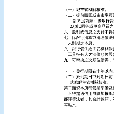
    ：

（一）經主管機關核准。

（二）提前贖回或由市場買
      1.計算提前贖回後
      2.須以同等或更高
六、股利或債息之支付不得
七、除銀行清算或清理依法
    未到期之本息。

八、銀行發生經主管機關派
    工具持有人之清償順位
九、可轉換之次順位債券，
    ：

（一）發行期限在十年以內。
（二）於到期日或到期日前
      式應經主管機關核准。

第二類資本所稱營業準備及
，不得超過信用風險加權風
部評等法者，其合計數額，
零點六。