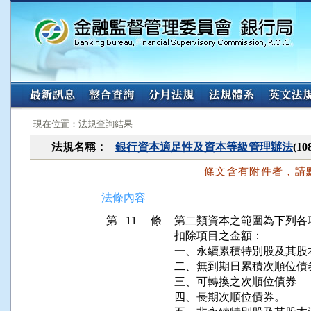
:::
:::
現在位置：法規查詢結果
法規名稱：
銀行資本適足性及資本等級管理辦法
(1
條文含有附件者，請
法條內容
第 11 條
第二類資本之範圍為下列各
扣除項目之金額：

一、永續累積特別股及其股本
二、無到期日累積次順位債券
三、可轉換之次順位債券

四、長期次順位債券。
