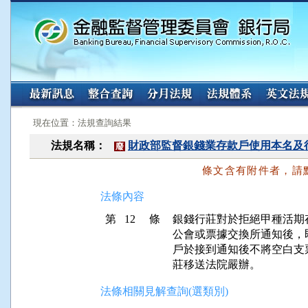
:::
:::
現在位置：法規查詢結果
法規名稱：
財政部監督銀錢業存款戶使用本名及
廢
條文含有附件者，請
法條內容
第 12 條
銀錢行莊對於拒絕甲種活期
公會或票據交換所通知後，
戶於接到通知後不將空白支
法條相關見解查詢(選類別)