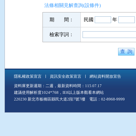
法條相關見解查詢(設條件)
期 間：
民國
年
檢索字詞：
隱私權政策宣言
資訊安全政策宣言
網站資料開放宣告
資料庫更新週期：二週，最新資料時間：115.07.17
建議使用解析度1024*768，IE8以上版本觀看本網站
220230 新北市板橋區縣民大道2段7號7樓 電話：02-8968-9999