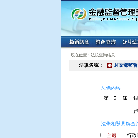
:::
:::
現在位置：法規查詢結果
法規名稱：
財政部監督
廢
法條內容
第 5 條
法條相關見解查詢
全選
行政函