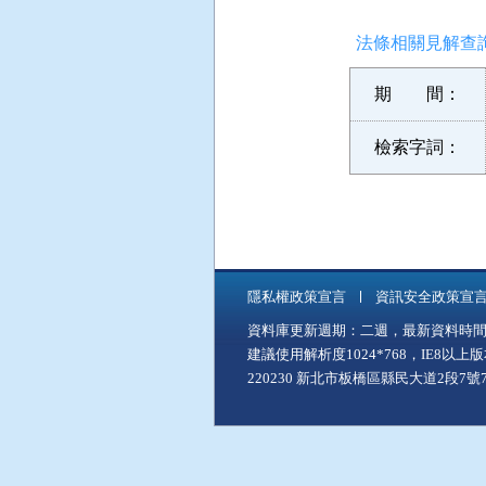
法條相關見解查詢
期 間：
檢索字詞：
隱私權政策宣言
資訊安全政策宣
資料庫更新週期：二週，最新資料時間：11
建議使用解析度1024*768，IE8以
220230 新北市板橋區縣民大道2段7號7樓