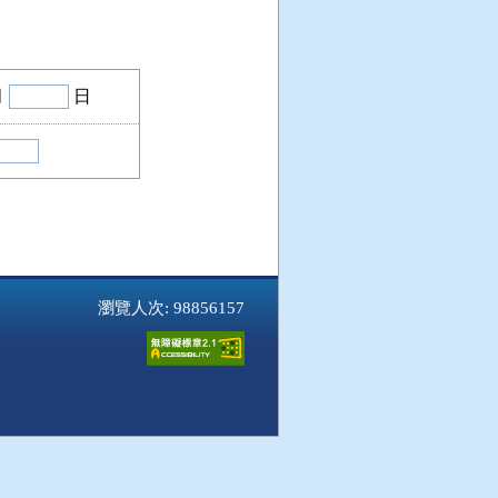
月
日
瀏覽人次: 98856157