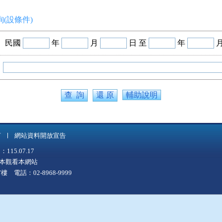
(設條件)
民國
年
月
日 至
年
輔助說明
言
網站資料開放宣告
5.07.17
上版本觀看本網站
 電話：02-8968-9999