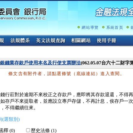
跳
至
主
要
內
網站導覽
系統首頁
容
銀錢業存款戶使用本名及行使支票辦法
(062.05.07台六十二財字
條文含有附件者，請點選條號（底線連結）進入查閱。
銀錢行莊對於逾期不來校正之存款戶，應即將其存款退還，不得再
，如存戶不來提取者，並應設立專戶存儲，不再計息，俟存戶一次
(選類別)
釋 (0)
歷史法條 (1)