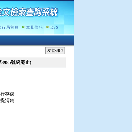
銀行局首頁
意見信箱
RSS
友善列印
第3985號函廢止)
行存儲

提清銷
