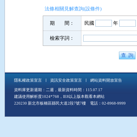
法條相關見解查詢(設條件)
期 間：
民國
年
檢索字詞：
隱私權政策宣言
資訊安全政策宣言
網站資料開放宣告
資料庫更新週期：二週，最新資料時間：115.07.17
建議使用解析度1024*768，IE8以上版本觀看本網站
220230 新北市板橋區縣民大道2段7號7樓 電話：02-8968-9999