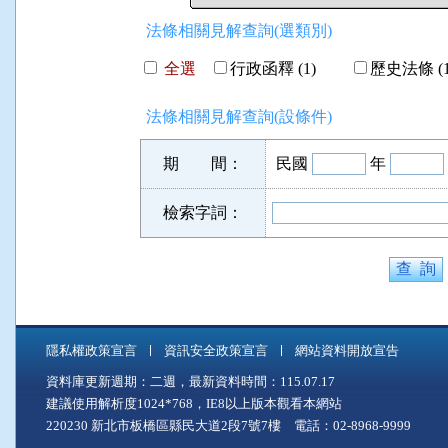
法條相關見解查詢(選類別)
全選
行政函釋 (1)
歷史法條 (1
法條相關見解查詢(設條件)
期 間：
民國
年
檢索字詞：
隱私權政策宣言
資訊安全政策宣言
網站資料開放宣告
資料庫更新週期：二週，最新資料時間：115.07.17
建議使用解析度1024*768，IE8以上版本觀看本網站
220230 新北市板橋區縣民大道2段7號7樓 電話：02-8968-9999