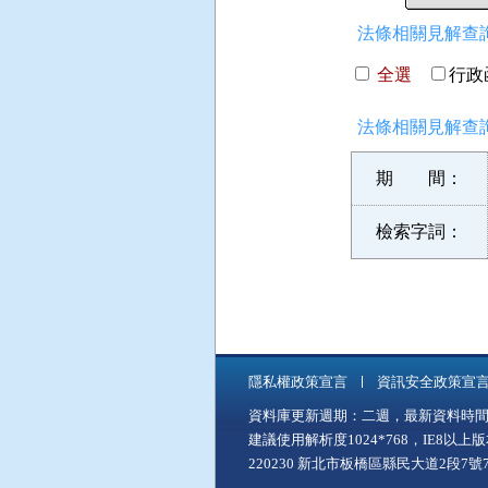
法條相關見解查詢
全選
行政函
法條相關見解查詢
期 間：
檢索字詞：
隱私權政策宣言
資訊安全政策宣
資料庫更新週期：二週，最新資料時間：11
建議使用解析度1024*768，IE8以
220230 新北市板橋區縣民大道2段7號7樓