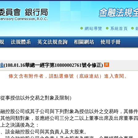
跳
至
主
要
內
網站導覽
系統首頁
容
法
(108.01.16華總一經字第10800002761號令修正)
條文含有附件者，請點選條號（底線連結）進入查閱。
（從事授信以外交易之對象及限制）
金融控股公司或其子公司與下列對象為授信以外之交易時，其條件
於其他同類對象，並應經公司三分之二以上董事出席及出席董事四
上之決議後為之：

一、該金融控股公司與其負責人及大股東。
