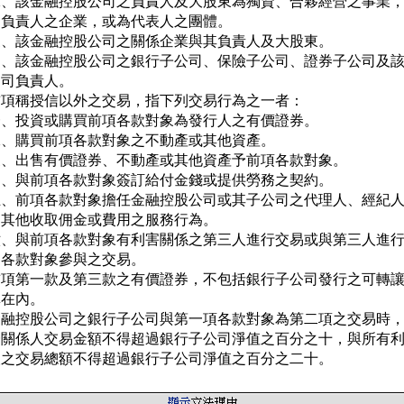
二、該金融控股公司之負責人及大股東為獨資、合夥經營之事業，
   負責人之企業，或為代表人之團體。

三、該金融控股公司之關係企業與其負責人及大股東。

四、該金融控股公司之銀行子公司、保險子公司、證券子公司及該
   司負責人。

前項稱授信以外之交易，指下列交易行為之一者：

一、投資或購買前項各款對象為發行人之有價證券。

二、購買前項各款對象之不動產或其他資產。

三、出售有價證券、不動產或其他資產予前項各款對象。

四、與前項各款對象簽訂給付金錢或提供勞務之契約。

五、前項各款對象擔任金融控股公司或其子公司之代理人、經紀人
   其他收取佣金或費用之服務行為。

六、與前項各款對象有利害關係之第三人進行交易或與第三人進行
   各款對象參與之交易。

前項第一款及第三款之有價證券，不包括銀行子公司發行之可轉讓
在內。

金融控股公司之銀行子公司與第一項各款對象為第二項之交易時，
一關係人交易金額不得超過銀行子公司淨值之百分之十，與所有利
人之交易總額不得超過銀行子公司淨值之百分之二十。