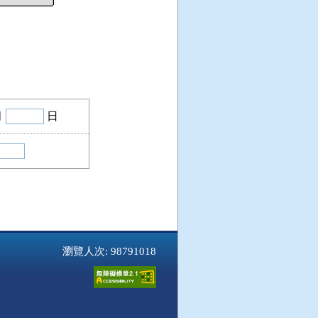
月
日
瀏覽人次: 98791018