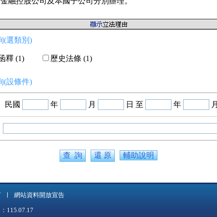
由金融控股公司及本國子公司分別辦理。
(選類別)
釋 (1)
歷史法條 (1)
(設條件)
民國
年
月
日 至
年
輔助說明
言
網站資料開放宣告
5.07.17