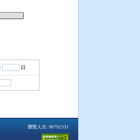
月
日
瀏覽人次: 98792331