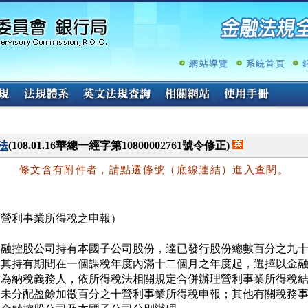
跳
至
主
要
內
網站導覽
系統首頁
容
法
(108.01.16華總一經字第10800002761號令修正)
條文含有附件者，請點選條號（底線連結）進入查閱。
（營利事業所得稅之申報）
金融控股公司持有本國子公司股份，達已發行股份總數百分之九十
自其持有期間在一個課稅年度內滿十二個月之年度起，選擇以金融
司為納稅義務人，依所得稅法相關規定合併辦理營利事業所得稅結
及未分配盈餘加徵百分之十營利事業所得稅申報；其他有關稅務事