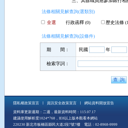
法條相關見解查詢(選類別)
全選
行政函釋 (0)
歷史法條 (1
法條相關見解查詢(設條件)
期 間：
民國
年
檢索字詞：
隱私權政策宣言
資訊安全政策宣言
網站資料開放宣告
資料庫更新週期：二週，最新資料時間：115.07.17
建議使用解析度1024*768，IE8以上版本觀看本網站
220230 新北市板橋區縣民大道2段7號7樓 電話：02-8968-9999