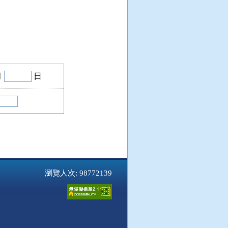
月
日
瀏覽人次: 98772139