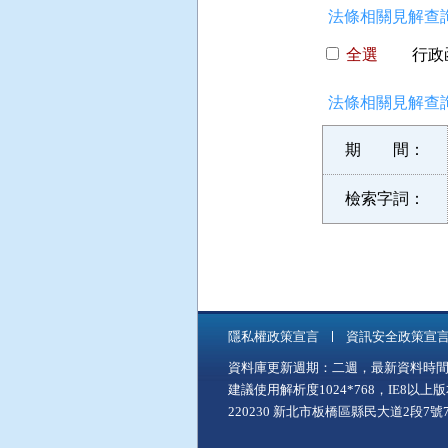
法條相關見解查詢
全選
行政函
法條相關見解查詢
期 間：
檢索字詞：
隱私權政策宣言
資訊安全政策宣
資料庫更新週期：二週，最新資料時間：11
建議使用解析度1024*768，IE8以
220230 新北市板橋區縣民大道2段7號7樓