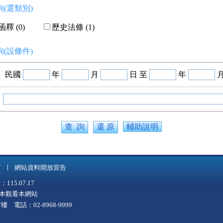
(選類別)
釋 (0)
歷史法條 (1)
(設條件)
民國
年
月
日 至
年
輔助說明
言
網站資料開放宣告
5.07.17
上版本觀看本網站
 電話：02-8968-9999