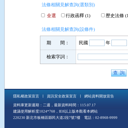
法條相關見解查詢(選類別)
全選
行政函釋 (1)
歷史法條 (1
法條相關見解查詢(設條件)
期 間：
民國
年
檢索字詞：
隱私權政策宣言
資訊安全政策宣言
網站資料開放宣告
資料庫更新週期：二週，最新資料時間：115.07.17
建議使用解析度1024*768，IE8以上版本觀看本網站
220230 新北市板橋區縣民大道2段7號7樓 電話：02-8968-9999