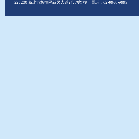
220230 新北市板橋區縣民大道2段7號7樓 電話：02-8968-9999