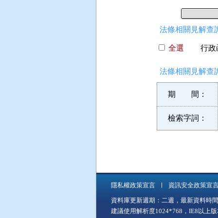
法條相關見解查詢
全選
行政函
法條相關見解查詢
期 間：
檢索字詞：
隱私權政策宣言
資訊安全政策宣
資料庫更新週期：二週，最新資料時間：11
建議使用解析度1024*768，IE8以