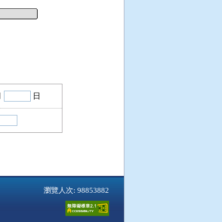
月
日
瀏覽人次: 98853882