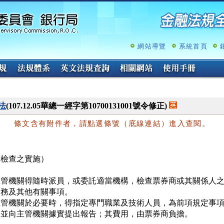
跳
至
主
要
內
網站導覽
系統首頁
容
法
(107.12.05華總一經字第10700131001號令修正)
條文含有附件者，請點選條號（底線連結）進入查閱。
（檢查之實施）
主管機關得隨時派員，或委託適當機構，檢查票券商或其關係人之
務及其他有關事項。

主管機關於必要時，得指定專門職業及技術人員，為前項規定事項
，並向主管機關據實提出報告；其費用，由票券商負擔。