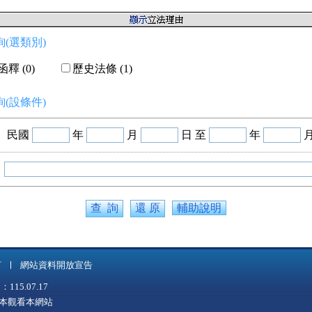
(選類別)
釋 (0)
歷史法條 (1)
(設條件)
民國
年
月
日 至
年
輔助說明
言
網站資料開放宣告
5.07.17
上版本觀看本網站