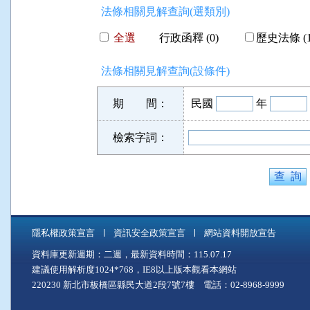
法條相關見解查詢(選類別)
全選
行政函釋 (0)
歷史法條 (1
法條相關見解查詢(設條件)
期 間：
民國
年
檢索字詞：
隱私權政策宣言
資訊安全政策宣言
網站資料開放宣告
資料庫更新週期：二週，最新資料時間：115.07.17
建議使用解析度1024*768，IE8以上版本觀看本網站
220230 新北市板橋區縣民大道2段7號7樓 電話：02-8968-9999