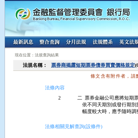
:::
:::
現在位置：法規查詢結果
法規名稱：
票券商揭露短期票券債券買賣價格規定
條文含有附件者，請
法條內容
2
二  票券金融公司應將短期
    依不同天期別或發行
法條相關見解查詢(設條件)