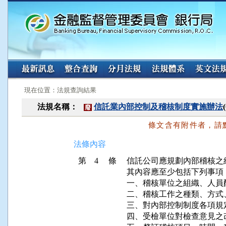
:::
:::
現在位置：法規查詢結果
法規名稱：
信託業內部控制及稽核制度實施辦法
廢
條文含有附件者，請
法條內容
第 4 條
信託公司應規劃內部稽核之
其內容應至少包括下列事項：
一、稽核單位之組織、人員配
二、稽核工作之種類、方式、
三、對內部控制制度各項規
四、受檢單位對檢查意見之