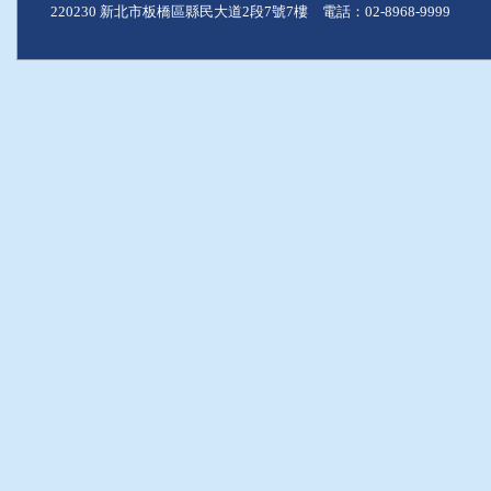
220230 新北市板橋區縣民大道2段7號7樓 電話：02-8968-9999