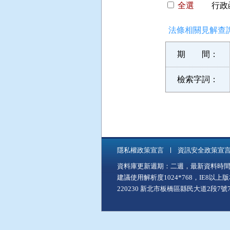
全選
行政函
法條相關見解查詢
期 間：
檢索字詞：
隱私權政策宣言
資訊安全政策宣
資料庫更新週期：二週，最新資料時間：11
建議使用解析度1024*768，IE8以
220230 新北市板橋區縣民大道2段7號7樓