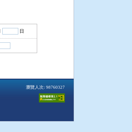
月
日
瀏覽人次: 98760327