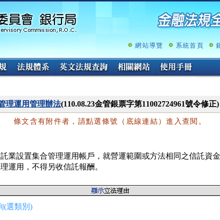
跳
至
主
要
內
網站導覽
系統首頁
容
管理運用管理辦法
(110.08.23金管銀票字第11002724961號令修正
條文含有附件者，請點選條號（底線連結）進入查閱。
信託業設置集合管理運用帳戶，就營運範圍或方法相同之信託資金
管理運用，不得另收信託報酬。
(選類別)