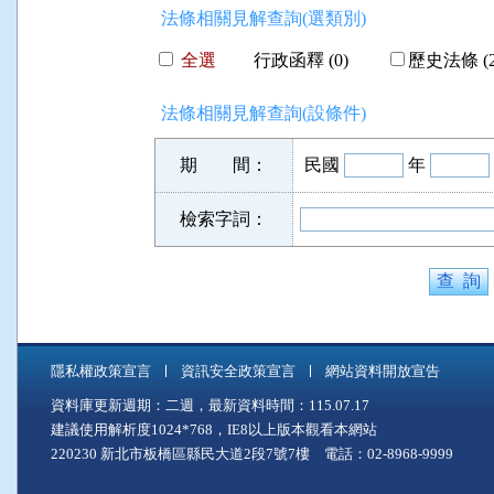
法條相關見解查詢(選類別)
全選
行政函釋 (0)
歷史法條 (2
法條相關見解查詢(設條件)
期 間：
民國
年
檢索字詞：
隱私權政策宣言
資訊安全政策宣言
網站資料開放宣告
資料庫更新週期：二週，最新資料時間：115.07.17
建議使用解析度1024*768，IE8以上版本觀看本網站
220230 新北市板橋區縣民大道2段7號7樓 電話：02-8968-9999