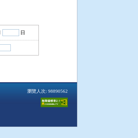
月
日
瀏覽人次: 98890562