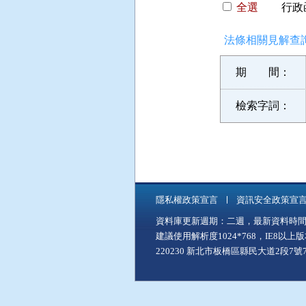
全選
行政函
法條相關見解查詢
期 間：
檢索字詞：
隱私權政策宣言
資訊安全政策宣
資料庫更新週期：二週，最新資料時間：11
建議使用解析度1024*768，IE8以
220230 新北市板橋區縣民大道2段7號7樓