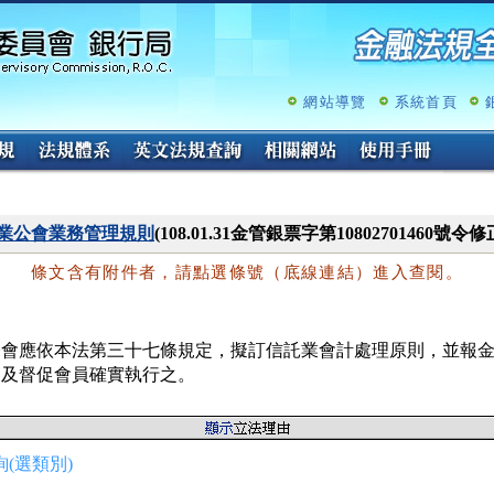
跳
至
主
要
內
網站導覽
系統首頁
容
業公會業務管理規則
(108.01.31金管銀票字第10802701460號令修
條文含有附件者，請點選條號（底線連結）進入查閱。
公會應依本法第三十七條規定，擬訂信託業會計處理原則，並報金
定及督促會員確實執行之。
(選類別)